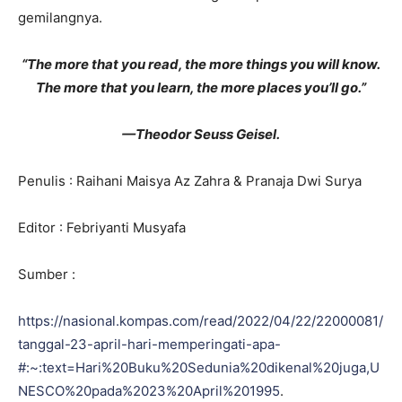
gemilangnya.
“The more that you read, the more things you will know.
The more that you learn, the more places you’ll go.”
—Theodor Seuss Geisel.
Penulis : Raihani Maisya Az Zahra & Pranaja Dwi Surya
Editor : Febriyanti Musyafa
Sumber :
https://nasional.kompas.com/read/2022/04/22/22000081/
tanggal-23-april-hari-memperingati-apa-
#:~:text=Hari%20Buku%20Sedunia%20dikenal%20juga,U
NESCO%20pada%2023%20April%201995
.